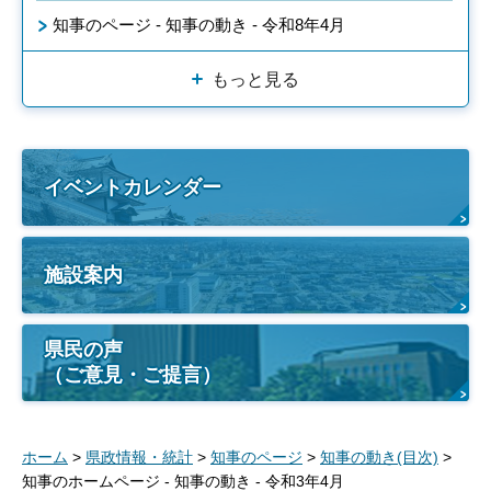
知事のページ - 知事の動き - 令和8年4月
もっと見る
イベントカレンダー
施設案内
県民の声
（ご意見・ご提言）
ホーム
>
県政情報・統計
>
知事のページ
>
知事の動き(目次)
>
知事のホームページ - 知事の動き - 令和3年4月