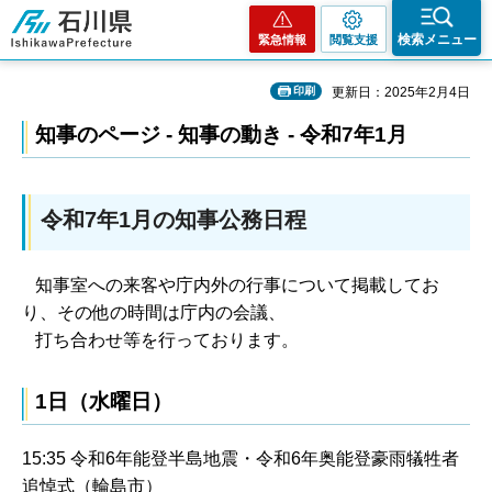
石川県
検索メニュー
緊急情報
閲覧支援
印刷
更新日：2025年2月4日
知事のページ - 知事の動き - 令和7年1月
令和7年1月の知事公務日程
知事室への来客や庁内外の行事について掲載してお
り、その他の時間は庁内の会議、
打ち合わせ等を行っております。
1日（水曜日）
15:35 令和6年能登半島地震・令和6年奥能登豪雨犠牲者
追悼式（輪島市）