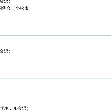
ル金沢）
合同例会（小松市）
航金沢）
ラザホテル金沢）