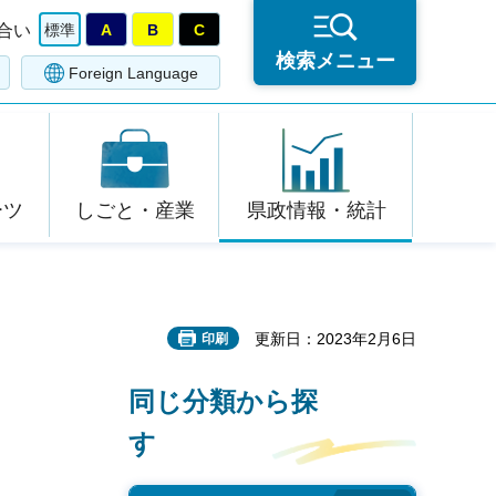
合い
標準
A
B
C
検索メニュー
Foreign Language
ーツ
しごと・産業
県政情報・統計
更新日：2023年2月6日
印刷
同じ分類から探
す