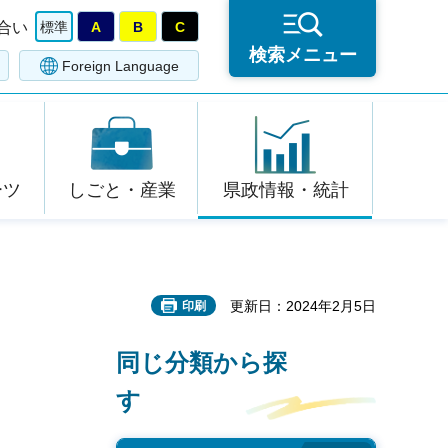
合い
標準
A
B
C
検索メニュー
Foreign Language
ーツ
しごと・産業
県政情報・統計
更新日：2024年2月5日
印刷
同じ分類から探
す