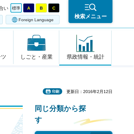
合い
標準
A
B
C
検索メニュー
Foreign Language
ーツ
しごと・産業
県政情報・統計
更新日：2016年2月12日
印刷
同じ分類から探
す