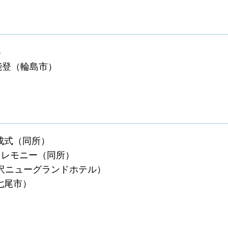
）
能登（輪島市）
成式（同所）
念セレモニー（同所）
金沢ニューグランドホテル）
七尾市）