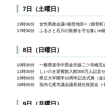
7日（土曜日）
13時30分 女性県政会議<能登地区>（能登町
17時30分 ふるさと石川の医療を守る集いin
8日（日曜日）
10時30分 一般県道寺中西金沢線二ツ寺橋完
11時30分 しいのき迎賓館入館300万人記
13時00分 県立大学開学10周年記念式典（
16時00分 垣内七尾市議会議長就任祝賀会（
9日（月曜日）