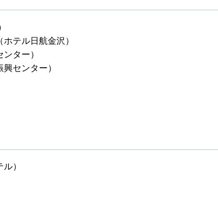
）
（ホテル日航金沢）
センター）
業振興センター）
テル）