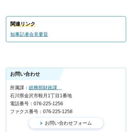
関連リンク
知事記者会見要旨
お問い合わせ
所属課：
総務部財政課
石川県金沢市鞍月1丁目1番地
電話番号：076-225-1256
ファクス番号：076-225-1258