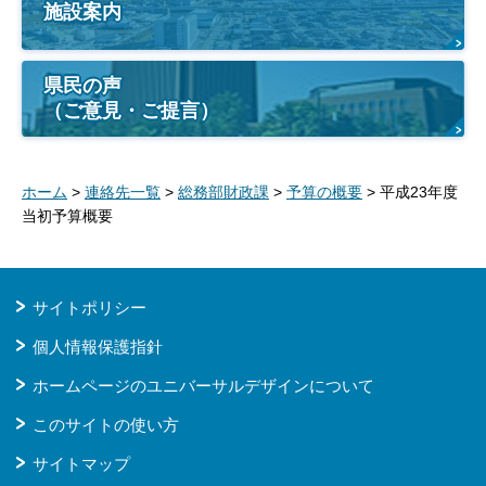
施設案内
県民の声
（ご意見・ご提言）
ホーム
>
連絡先一覧
>
総務部財政課
>
予算の概要
> 平成23年度
当初予算概要
サイトポリシー
個人情報保護指針
ホームページのユニバーサルデザインについて
このサイトの使い方
サイトマップ