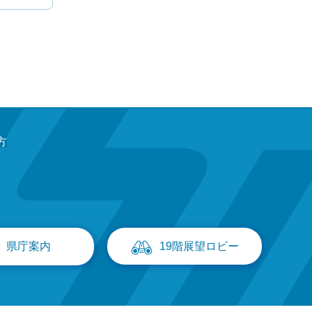
方
県庁案内
19階展望ロビー