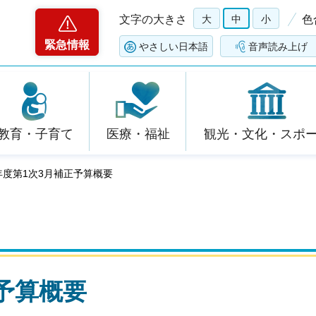
文字の大きさ
大
中
小
色
緊急情報
やさしい日本語
音声読み上げ
教育・子育て
医療・福祉
観光・文化・スポ
年度第1次3月補正予算概要
予算概要