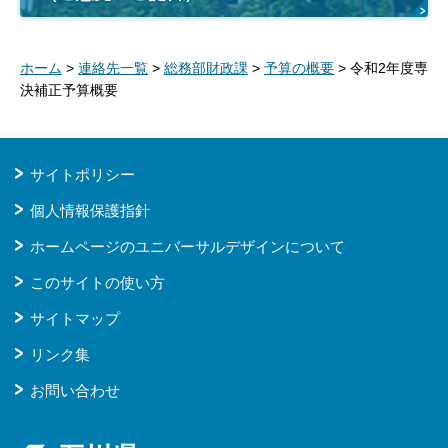
ホーム
>
連絡先一覧
>
総務部財政課
>
予算の概要
> 令和2年度専
決補正予算概要
サイトポリシー
個人情報保護指針
ホームページのユニバーサルデザインについて
このサイトの使い方
サイトマップ
リンク集
お問い合わせ