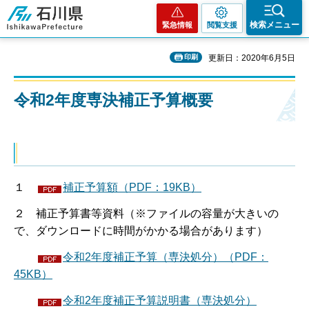
石川県
検索メニュー
緊急情報
閲覧支援
印刷
更新日：2020年6月5日
令和2年度専決補正予算概要
１
補正予算額（PDF：19KB）
２ 補正予算書等資料（※ファイルの容量が大きいの
で、ダウンロードに時間がかかる場合があります）
令和2年度補正予算（専決処分）（PDF：
45KB）
令和2年度補正予算説明書（専決処分）