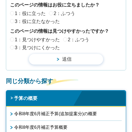
このページの情報はお役に立ちましたか？
1：役に立った
2：ふつう
3：役に立たなかった
このページの情報は見つけやすかったですか？
1：見つけやすかった
2：ふつう
3：見つけにくかった
同じ分類から探す
予算の概要
令和8年度6月補正予算(追加提案分)の概要
令和8年度6月補正予算概要