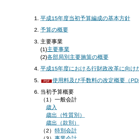
平成15年度当初予算編成の基本方針
予算の概要
主要事業
(1)
主要事業
(2)
各部局別主要施策の概要
平成15年度における行財政改革に向け
使用料及び手数料の改定概要（PDF
当初予算概要
（1）一般会計
歳入
歳出（性質別）
歳出（款別）
（2）
特別会計
（3）
事業会計