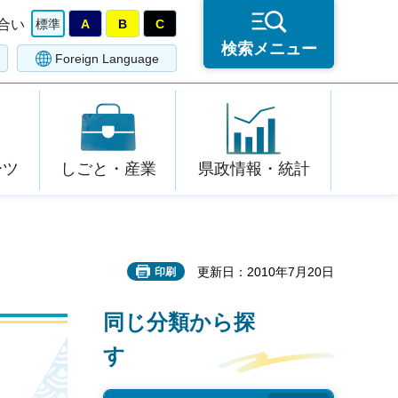
合い
標準
A
B
C
検索メニュー
Foreign Language
ーツ
しごと・産業
県政情報・統計
更新日：2010年7月20日
印刷
同じ分類から探
す