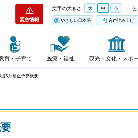
文字の大きさ
大
中
小
色
緊急情報
やさしい日本語
音声読み上げ
教育・子育て
医療・福祉
観光・文化・スポ
年度6月補正予算概要
概要