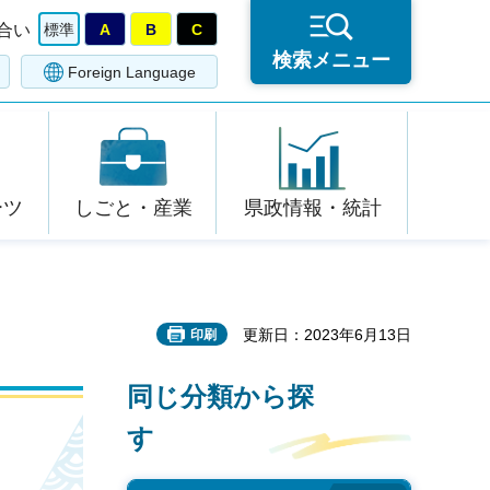
合い
標準
A
B
C
検索メニュー
Foreign Language
ーツ
しごと・産業
県政情報・統計
更新日：2023年6月13日
印刷
同じ分類から探
す