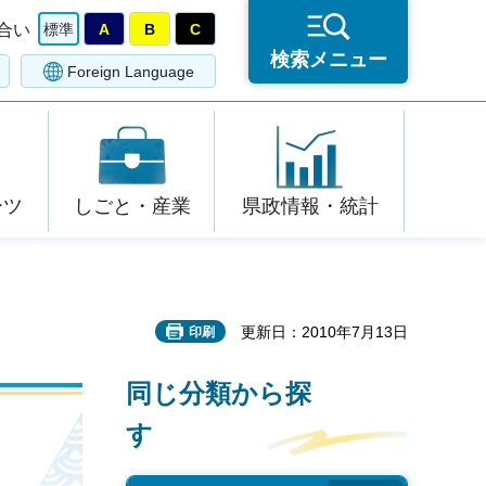
合い
標準
A
B
C
検索メニュー
Foreign Language
ーツ
しごと・産業
県政情報・統計
更新日：2010年7月13日
印刷
同じ分類から探
す