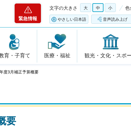
文字の大きさ
大
中
小
色
緊急情報
やさしい日本語
音声読み上げ
教育・子育て
医療・福祉
観光・文化・スポ
9年度3月補正予算概要
概要