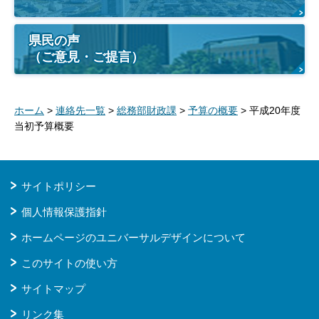
県民の声
（ご意見・ご提言）
ホーム
>
連絡先一覧
>
総務部財政課
>
予算の概要
> 平成20年度
当初予算概要
サイトポリシー
個人情報保護指針
ホームページのユニバーサルデザインについて
このサイトの使い方
サイトマップ
リンク集