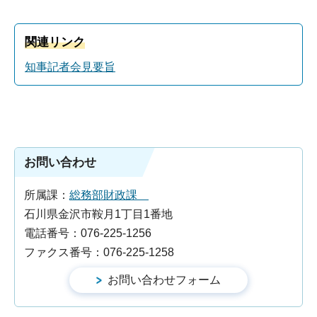
関連リンク
知事記者会見要旨
お問い合わせ
所属課：
総務部財政課
石川県金沢市鞍月1丁目1番地
電話番号：076-225-1256
ファクス番号：076-225-1258