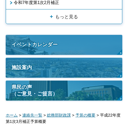
令和7年度第1次2月補正
もっと見る
イベントカレンダー
施設案内
県民の声
（ご意見・ご提言）
ホーム
>
連絡先一覧
>
総務部財政課
>
予算の概要
> 平成22年度
第1次3月補正予算概要