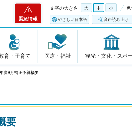
文字の大きさ
大
中
小
色
緊急情報
やさしい日本語
音声読み上げ
教育・子育て
医療・福祉
観光・文化・スポ
3年度9月補正予算概要
概要