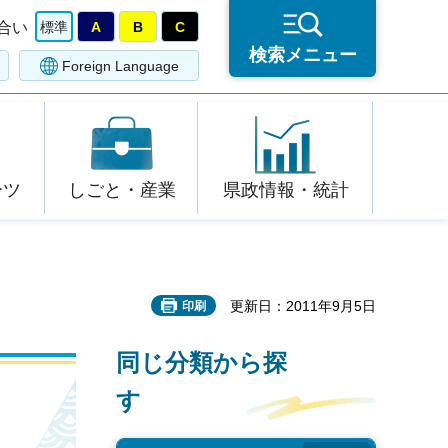
合い
標準
A
B
C
検索メニュー
Foreign Language
ーツ
しごと・産業
県政情報・統計
更新日：2011年9月5日
印刷
同じ分類から探
す