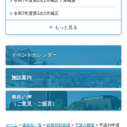
令和7年度第2次2月補正予算概要
令和7年度第1次2月補正
もっと見る
イベントカレンダー
施設案内
県民の声
（ご意見・ご提言）
ホーム
>
連絡先一覧
>
総務部財政課
>
予算の概要
> 平成19年度