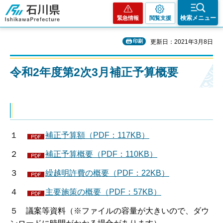
石川県
検索メニュー
緊急情報
閲覧支援
印刷
更新日：2021年3月8日
令和2年度第2次3月補正予算概要
１
補正予算額（PDF：117KB）
２
補正予算概要（PDF：110KB）
３
繰越明許費の概要（PDF：22KB）
４
主要施策の概要（PDF：57KB）
５ 議案等資料（※ファイルの容量が大きいので、ダウ