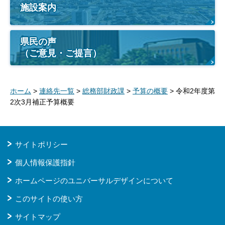
施設案内
県民の声
（ご意見・ご提言）
ホーム
>
連絡先一覧
>
総務部財政課
>
予算の概要
> 令和2年度第
2次3月補正予算概要
サイトポリシー
個人情報保護指針
ホームページのユニバーサルデザインについて
このサイトの使い方
サイトマップ