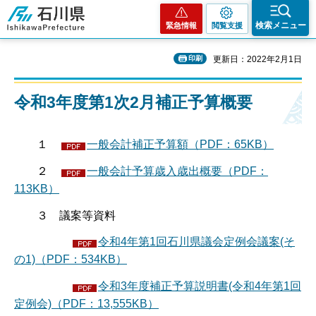
石川県
検索メニュー
緊急情報
閲覧支援
印刷
更新日：2022年2月1日
令和3年度第1次2月補正予算概要
１
一般会計補正予算額（PDF：65KB）
２
一般会計予算歳入歳出概要（PDF：
113KB）
３ 議案等資料
令和4年第1回石川県議会定例会議案(そ
の1)（PDF：534KB）
令和3年度補正予算説明書(令和4年第1回
定例会)（PDF：13,555KB）