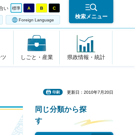
合い
標準
A
B
C
検索メニュー
Foreign Language
ーツ
しごと・産業
県政情報・統計
更新日：2010年7月20日
印刷
同じ分類から探
す