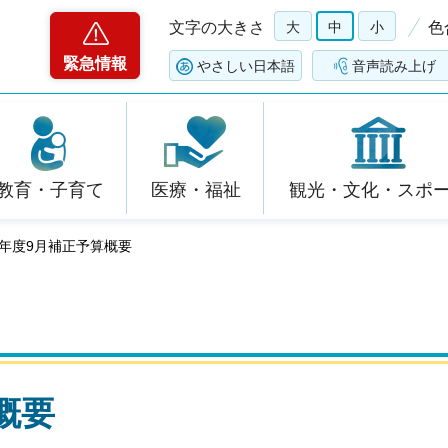
文字の大きさ
大
中
小
色
緊急情報
やさしい日本語
音声読み上げ
教育・子育て
医療・福祉
観光・文化・スポ
6年度9月補正予算概要
概要