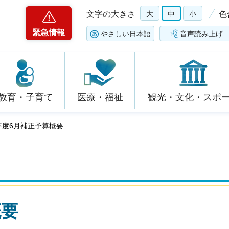
文字の大きさ
大
中
小
色
緊急情報
やさしい日本語
音声読み上げ
教育・子育て
医療・福祉
観光・文化・スポ
年度6月補正予算概要
概要