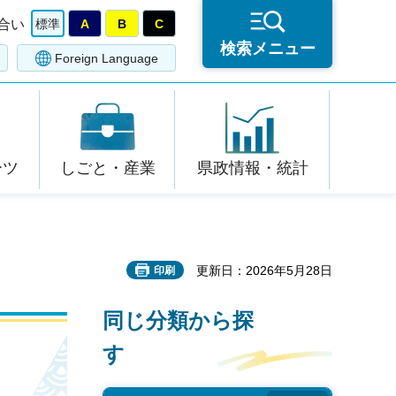
合い
標準
A
B
C
検索メニュー
Foreign Language
ーツ
しごと・産業
県政情報・統計
更新日：2026年5月28日
印刷
同じ分類から探
す