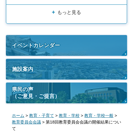
もっと見る
イベントカレンダー
施設案内
県民の声
（ご意見・ご提言）
ホーム
>
教育・子育て
>
教育・学校
>
教育・学校一般
>
教育委員会会議
> 第18回教育委員会会議の開催結果につい
て