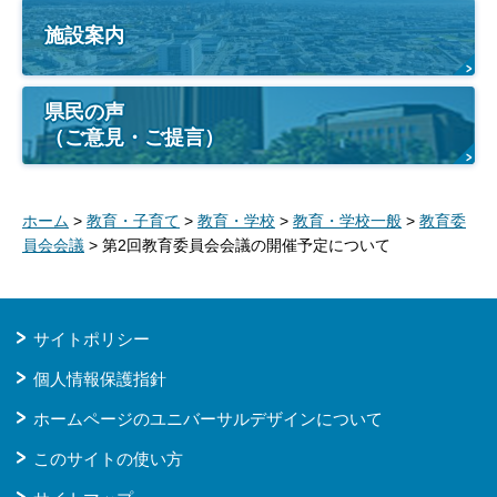
施設案内
県民の声
（ご意見・ご提言）
ホーム
>
教育・子育て
>
教育・学校
>
教育・学校一般
>
教育委
員会会議
> 第2回教育委員会会議の開催予定について
サイトポリシー
個人情報保護指針
ホームページのユニバーサルデザインについて
このサイトの使い方