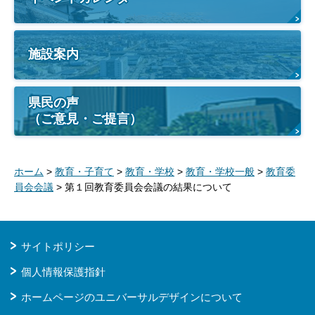
施設案内
県民の声
（ご意見・ご提言）
ホーム
>
教育・子育て
>
教育・学校
>
教育・学校一般
>
教育委
員会会議
> 第１回教育委員会会議の結果について
サイトポリシー
個人情報保護指針
ホームページのユニバーサルデザインについて