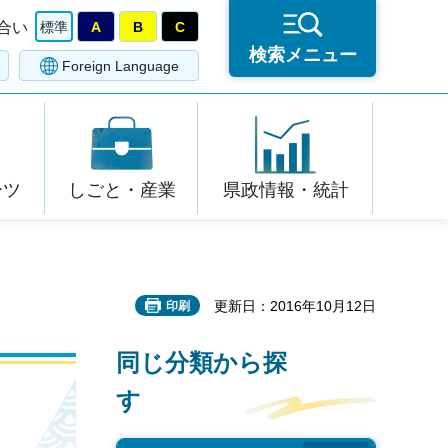
合い
標準
A
B
C
検索メニュー
Foreign Language
ーツ
しごと・産業
県政情報・統計
更新日：2016年10月12日
印刷
同じ分類から探
す