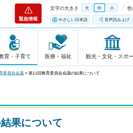
文字の大きさ
大
中
小
色
緊急情報
やさしい日本語
音声読み上げ
教育・子育て
医療・福祉
観光・文化・スポ
育委員会会議
> 第11回教育委員会会議の結果について
の結果について