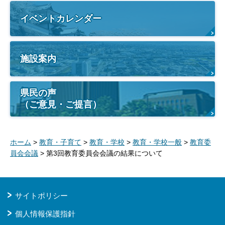
イベントカレンダー
施設案内
県民の声
（ご意見・ご提言）
ホーム
>
教育・子育て
>
教育・学校
>
教育・学校一般
>
教育委
員会会議
> 第3回教育委員会会議の結果について
サイトポリシー
個人情報保護指針