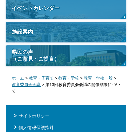
イベントカレンダー
施設案内
県民の声
（ご意見・ご提言）
ホーム
>
教育・子育て
>
教育・学校
>
教育・学校一般
>
教育委員会会議
> 第13回教育委員会会議の開催結果につい
て
サイトポリシー
個人情報保護指針