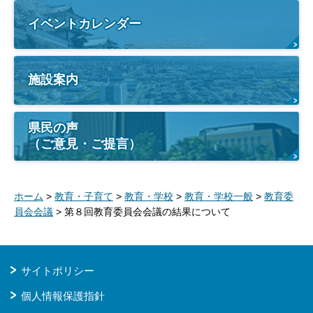
イベントカレンダー
施設案内
県民の声
（ご意見・ご提言）
ホーム
>
教育・子育て
>
教育・学校
>
教育・学校一般
>
教育委
員会会議
> 第８回教育委員会会議の結果について
サイトポリシー
個人情報保護指針