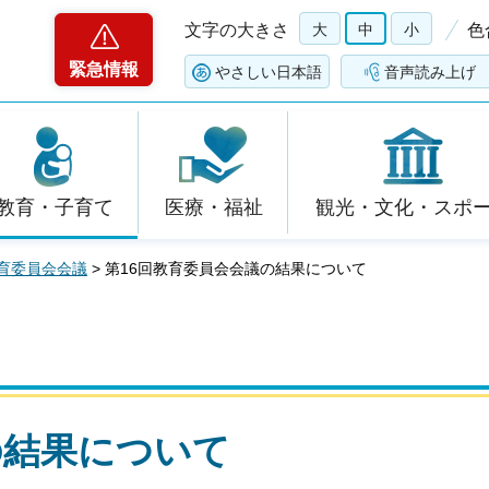
文字の大きさ
大
中
小
色
緊急情報
やさしい日本語
音声読み上げ
教育・子育て
医療・福祉
観光・文化・スポ
育委員会会議
> 第16回教育委員会会議の結果について
の結果について