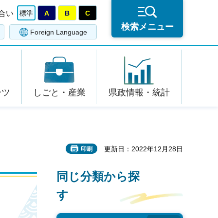
合い
標準
A
B
C
検索メニュー
Foreign Language
ーツ
しごと・産業
県政情報・統計
更新日：2022年12月28日
印刷
同じ分類から探
す