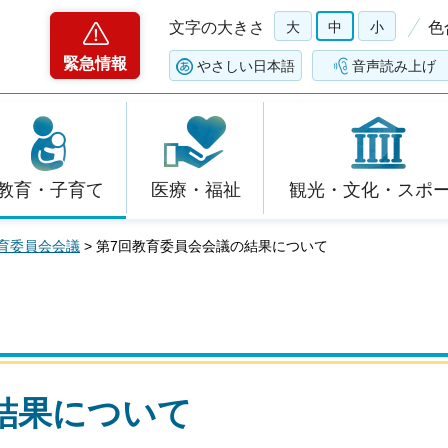
文字の大きさ
大
中
小
色
緊急情報
やさしい日本語
音声読み上げ
教育・子育て
医療・福祉
観光・文化・スポ
育委員会会議
> 第7回教育委員会会議の結果について
結果について