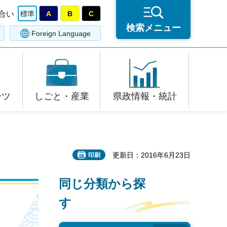
合い
標準
A
B
C
検索メニュー
Foreign Language
ーツ
しごと・産業
県政情報・統計
更新日：2016年6月23日
印刷
同じ分類から探
す