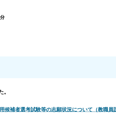
0分
」
た。
採用候補者選考試験等の志願状況について（教職員