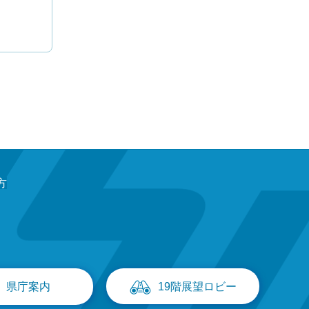
方
県庁案内
19階展望ロビー