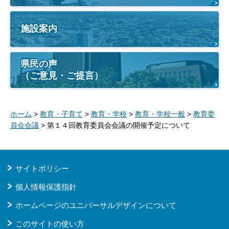
施設案内
県民の声
（ご意見・ご提言）
ホーム
>
教育・子育て
>
教育・学校
>
教育・学校一般
>
教育委
員会会議
> 第１４回教育委員会会議の開催予定について
サイトポリシー
個人情報保護指針
ホームページのユニバーサルデザインについて
このサイトの使い方