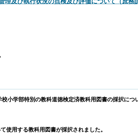
管理及び執行状況の点検及び評価について（庶務
。
学校小学部特別の教科道徳検定済教科用図書の採択につ
使用する教科用図書が採択
されました。