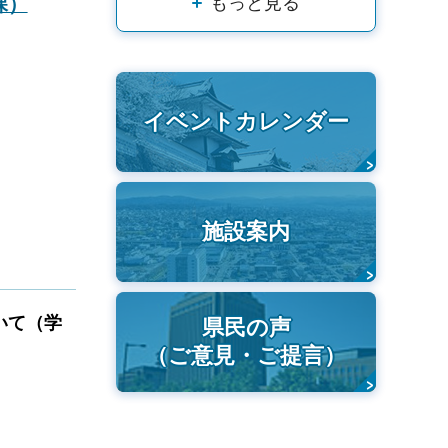
課）
もっと見る
イベントカレンダー
施設案内
いて（学
県民の声
（ご意見・ご提言）