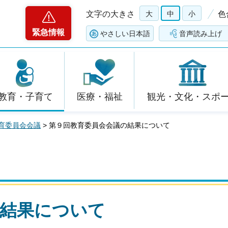
文字の大きさ
大
中
小
色
緊急情報
やさしい日本語
音声読み上げ
教育・子育て
医療・福祉
観光・文化・スポ
育委員会会議
> 第９回教育委員会会議の結果について
の結果について