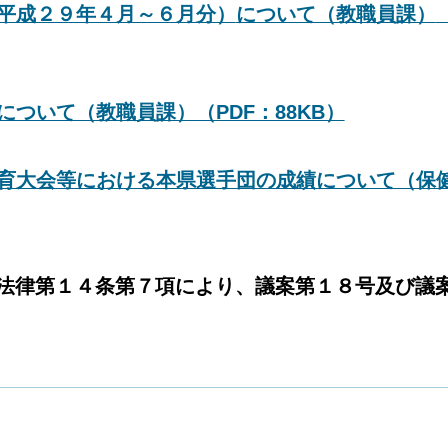
平成２９年４月～６月分）
について（教職員課）
ついて（教職員課）（PDF：88KB）
育大会等における本県選手団の成績について（保
法律第１４条第７項により、議案第１８号及び議