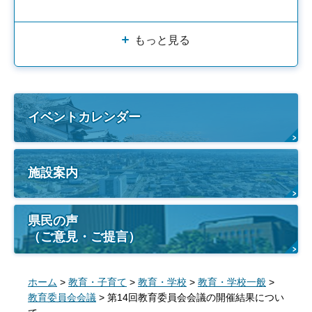
もっと見る
イベントカレンダー
施設案内
県民の声
（ご意見・ご提言）
ホーム
>
教育・子育て
>
教育・学校
>
教育・学校一般
>
教育委員会会議
> 第14回教育委員会会議の開催結果につい