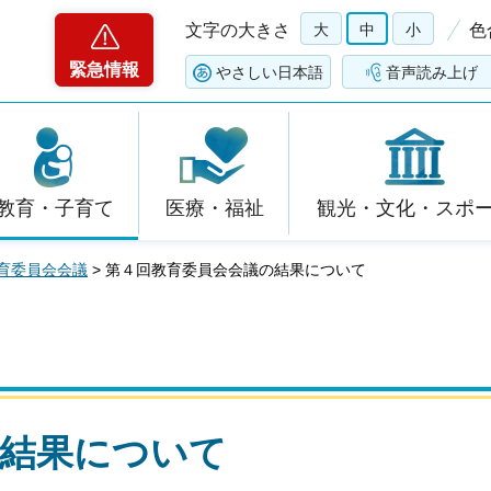
文字の大きさ
大
中
小
色
緊急情報
やさしい日本語
音声読み上げ
教育・子育て
医療・福祉
観光・文化・スポ
育委員会会議
> 第４回教育委員会会議の結果について
の結果について