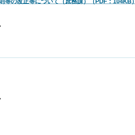
等の改正等について（庶務課）（PDF：104KB
。
。