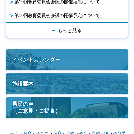
第10回教育委員会会議の開催結果について
第10回教育委員会会議の開催予定について
もっと見る
イベントカレンダー
施設案内
県民の声
（ご意見・ご提言）
ホーム
>
教育・子育て
>
教育・学校
>
教育・学校一般
>
教育委