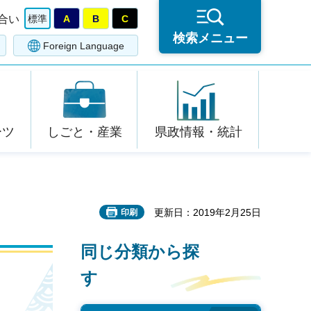
合い
標準
A
B
C
検索メニュー
Foreign Language
ーツ
しごと・産業
県政情報・統計
更新日：2019年2月25日
印刷
同じ分類から探
す