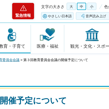
文字の大きさ
大
中
小
色
緊急情報
やさしい日本語
音声読み上げ
教育・子育て
医療・福祉
観光・文化・スポ
育委員会会議
> 第３回教育委員会会議の開催予定について
の開催予定について