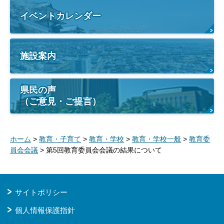
イベントカレンダー
施設案内
県民の声
（ご意見・ご提言）
ホーム
>
教育・子育て
>
教育・学校
>
教育・学校一般
>
教育委
員会会議
> 第5回教育委員会会議の結果について
サイトポリシー
個人情報保護指針