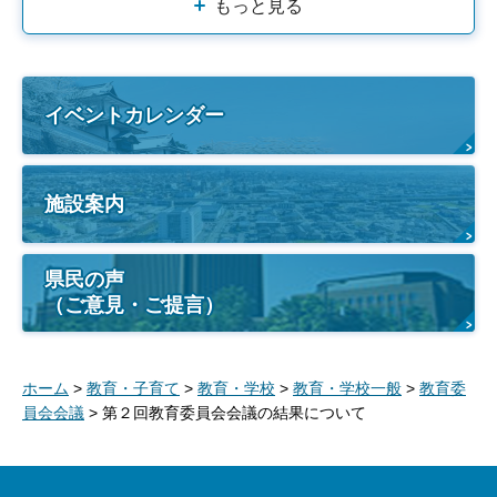
もっと見る
イベントカレンダー
施設案内
県民の声
（ご意見・ご提言）
ホーム
>
教育・子育て
>
教育・学校
>
教育・学校一般
>
教育委
員会会議
> 第２回教育委員会会議の結果について