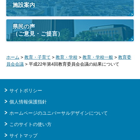
施設案内
県民の声
（ご意見・ご提言）
ホーム
>
教育・子育て
>
教育・学校
>
教育・学校一般
>
教育委
員会会議
> 平成22年第4回教育委員会会議の結果について
サイトポリシー
個人情報保護指針
ホームページのユニバーサルデザインについて
このサイトの使い方
サイトマップ