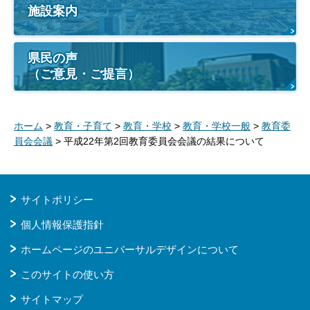
施設案内
県民の声
（ご意見・ご提言）
ホーム
>
教育・子育て
>
教育・学校
>
教育・学校一般
>
教育委
員会会議
> 平成22年第2回教育委員会会議の結果について
サイトポリシー
個人情報保護指針
ホームページのユニバーサルデザインについて
このサイトの使い方
サイトマップ