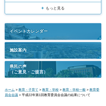
もっと見る
イベントカレンダー
施設案内
県民の声
（ご意見・ご提言）
ホーム
>
教育・子育て
>
教育・学校
>
教育・学校一般
>
教育委
員会会議
> 平成22年第1回教育委員会会議の結果について