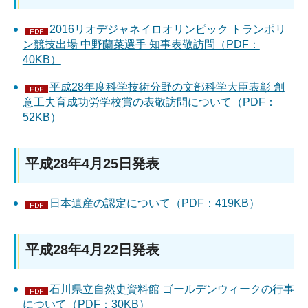
2016リオデジャネイロオリンピック トランポリ
ン競技出場 中野蘭菜選手 知事表敬訪問（PDF：
40KB）
平成28年度科学技術分野の文部科学大臣表彰 創
意工夫育成功労学校賞の表敬訪問について（PDF：
52KB）
平成28年4月25日発表
日本遺産の認定について（PDF：419KB）
平成28年4月22日発表
石川県立自然史資料館 ゴールデンウィークの行事
について（PDF：30KB）