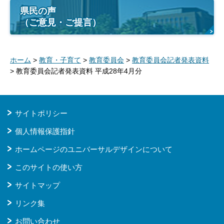
県民の声
（ご意見・ご提言）
ホーム
>
教育・子育て
>
教育委員会
>
教育委員会記者発表資料
> 教育委員会記者発表資料 平成28年4月分
サイトポリシー
個人情報保護指針
ホームページのユニバーサルデザインについて
このサイトの使い方
サイトマップ
リンク集
お問い合わせ