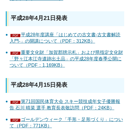
平成28年4月21日発表
平成28年度講座「はじめての古文書-古文書解読
入門-」の開講について（PDF：312KB）
重要文化財「加賀郡牓示札」および県指定文化財
「野々江本江寺遺跡出土品」の平成28年度春季公開に
ついて（PDF：1,169KB）
平成28年4月15日発表
第71回国民体育大会 スキー競技成年女子優勝報
告 石川 晴菜 選手 教育長表敬訪問（PDF：24KB）
ゴールデンウィーク「手形・足形づくり」につい
て（PDF：771KB）