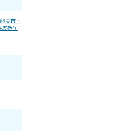
（能美市・
長表敬訪