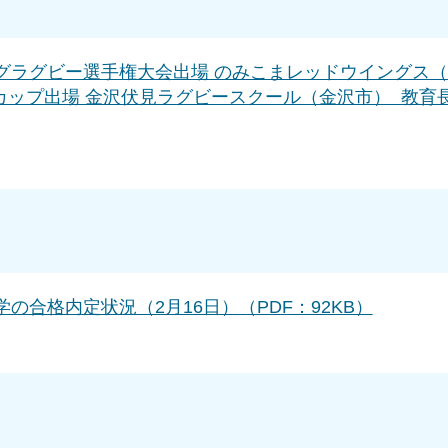
グラグビー選手権大会出場 のみこまレッドウイングス
カップ出場 金沢伏見ラグビースクール（金沢市） 教育
の合格内定状況（2月16日）（PDF：92KB）