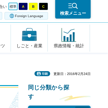
合い
標準
A
B
C
検索メニュー
Foreign Language
ーツ
しごと・産業
県政情報・統計
更新日：2016年2月24日
印刷
同じ分類から探
す