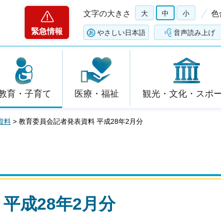
文字の大きさ
大
中
小
色
緊急情報
やさしい日本語
音声読み上げ
教育・子育て
医療・福祉
観光・文化・スポ
資料
> 教育委員会記者発表資料 平成28年2月分
平成28年2月分