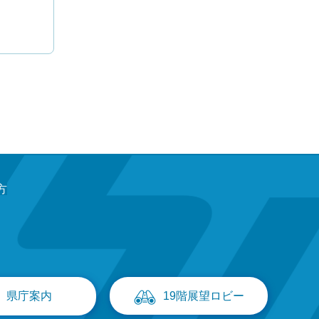
方
県庁案内
19階展望ロビー