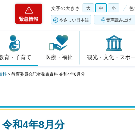
文字の大きさ
大
中
小
色
緊急情報
やさしい日本語
音声読み上げ
教育・子育て
医療・福祉
観光・文化・スポ
資料
> 教育委員会記者発表資料 令和4年8月分
令和4年8月分