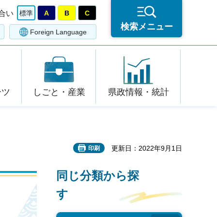
合い
標準
A
B
C
検索メニュー
Foreign Language
ーツ
しごと・産業
県政情報・統計
更新日：2022年9月1日
印刷
同じ分類から探
す