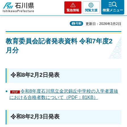
石川県
検索メニュー
緊急情報
閲覧支援
印刷
更新日：2026年3月2日
教育委員会記者発表資料 令和7年度2
月分
令和8年2月2日発表
令和8年度石川県立金沢錦丘中学校の入学者選抜
における合格者数について（PDF：81KB）
令和8年2月3日発表