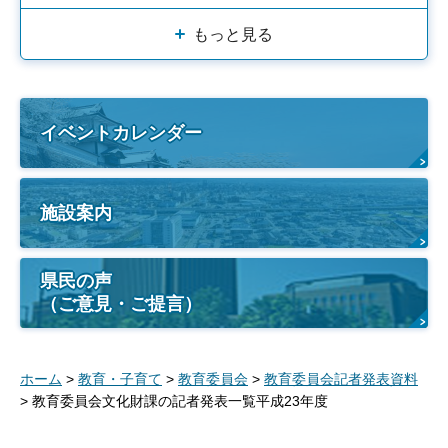
もっと見る
イベントカレンダー
施設案内
県民の声
（ご意見・ご提言）
ホーム
>
教育・子育て
>
教育委員会
>
教育委員会記者発表資料
> 教育委員会文化財課の記者発表一覧平成23年度