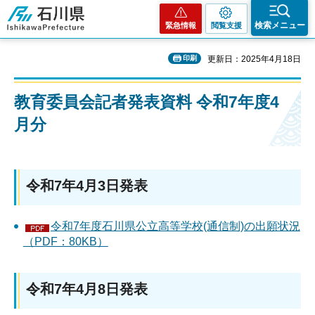
石川県
検索メニュー
緊急情報
閲覧支援
印刷
更新日：2025年4月18日
教育委員会記者発表資料 令和7年度4
月分
令和7年4月3日発表
令和7年度石川県公立高等学校(通信制)の出願状況
（PDF：80KB）
令和7年4月8日発表