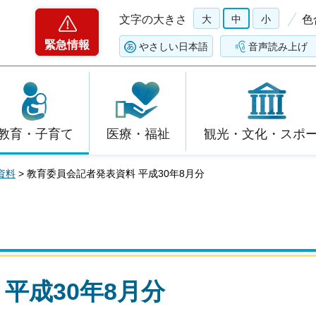
文字の大きさ
大
中
小
色
緊急情報
やさしい日本語
音声読み上げ
教育・子育て
医療・福祉
観光・文化・スポ
資料
> 教育委員会記者発表資料 平成30年8月分
平成30年8月分