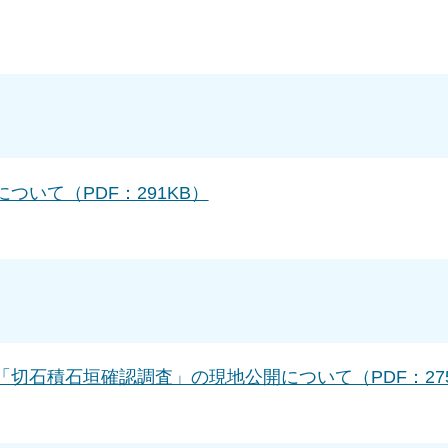
ついて（PDF：291KB）
切石積石垣確認調査」の現地公開について（PDF：275