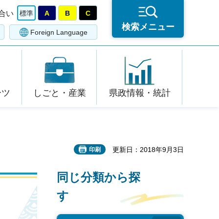
合い
標準
A
B
C
検索メニュー
Foreign Language
ーツ
しごと・産業
県政情報・統計
更新日：2018年9月3日
印刷
同じ分類から探
す