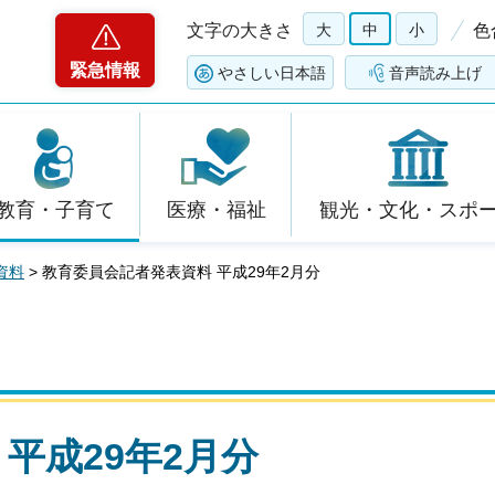
文字の大きさ
大
中
小
色
緊急情報
やさしい日本語
音声読み上げ
教育・子育て
医療・福祉
観光・文化・スポ
資料
> 教育委員会記者発表資料 平成29年2月分
平成29年2月分