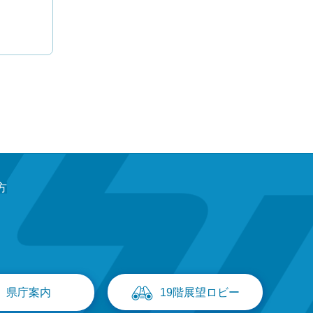
方
県庁案内
19階展望ロビー