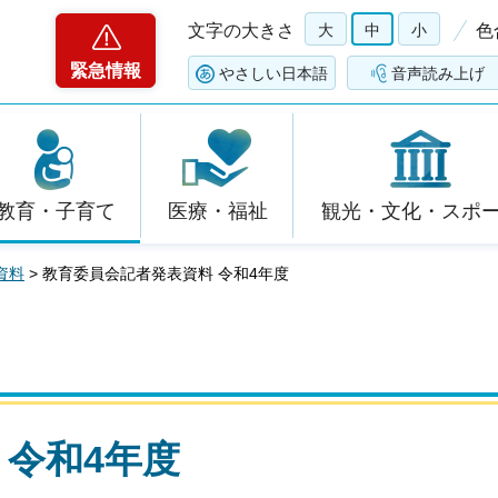
文字の大きさ
大
中
小
色
緊急情報
やさしい日本語
音声読み上げ
教育・子育て
医療・福祉
観光・文化・スポ
資料
> 教育委員会記者発表資料 令和4年度
 令和4年度