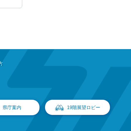
方
県庁案内
19階展望ロビー