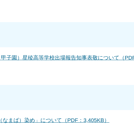
（甲子園）星稜高等学校出場報告知事表敬について（PD
まば）染め」について（PDF：3,405KB）