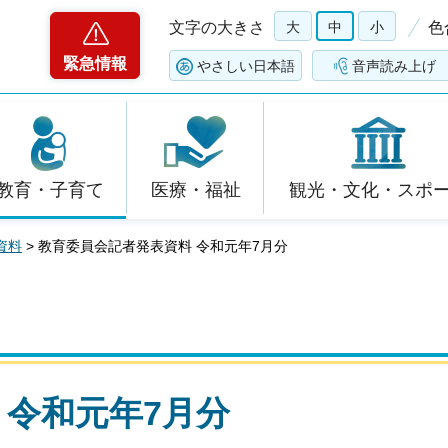
文字の大きさ
大
中
小
色
緊急情報
やさしい日本語
音声読み上げ
教育・子育て
医療・福祉
観光・文化・スポ
資料
> 教育委員会記者発表資料 令和元年7月分
 令和元年7月分