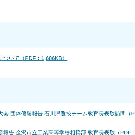
いて（PDF：1,686KB）
大会 団体優勝報告 石川県選抜チーム教育長表敬訪問（P
報告 金沢市立工業高等学校相撲部 教育長表敬（PDF：