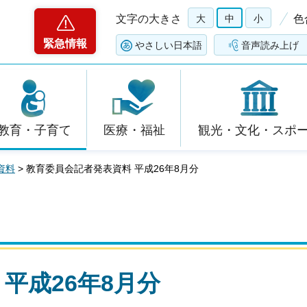
文字の大きさ
大
中
小
色
緊急情報
やさしい日本語
音声読み上げ
教育・子育て
医療・福祉
観光・文化・スポ
資料
> 教育委員会記者発表資料 平成26年8月分
平成26年8月分